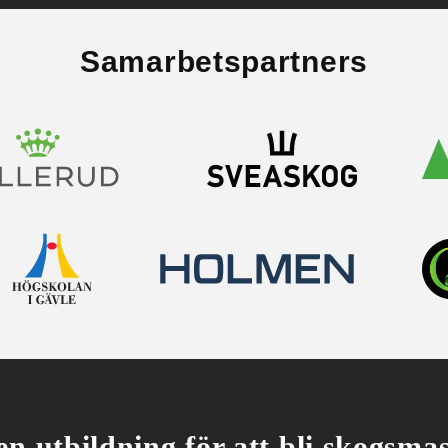
Samarbets­partners
en utbildning för att bli skogsma