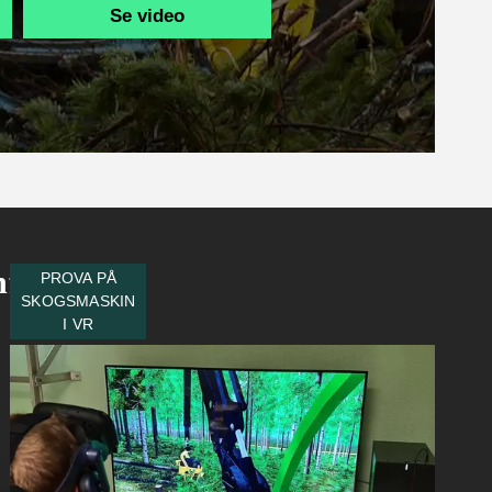
Se video
nförare
PROVA PÅ
SKOGSMASKIN
I VR