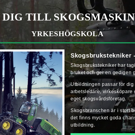
 DIG TILL SKOGSMASKI
YRKESHÖG­SKOLA
Skogsbruk­stekniker 
Skogsbrukstekniker har tag
bruket och ger en gedigen g
Utbildningen passar för dig 
arbets­ledare, virkes­köpare
eget skogsvårdsföretag.
Skogsbranschen är i stort b
det finns mycket goda chanse
utbildning.