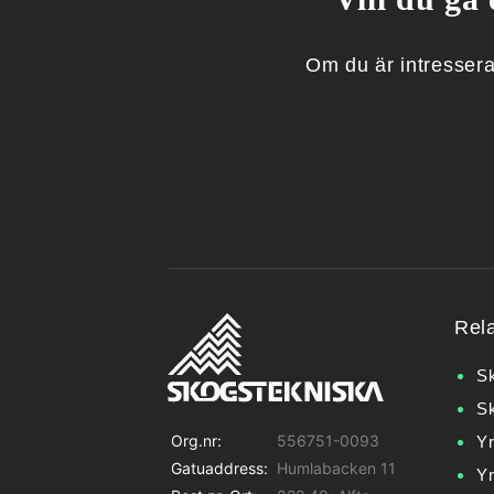
Om du är intresserad
Rel
Sk
S
Org.nr:
556751-0093
Y
Gatuaddress:
Humlabacken 11
Y