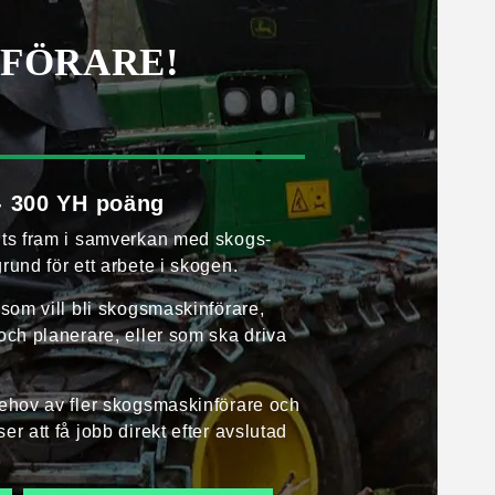
NFÖRARE!
- 300 YH poäng
its fram i samverkan med skogs­
rund för ett arbete i skogen.
som vill bli skogsmaskin­förare,
 och planerare, eller som ska driva
ehov av fler skogsmaskin­förare och
r att få jobb direkt efter avslutad