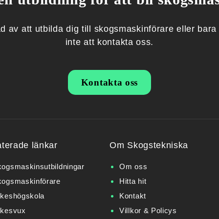
 av att utbilda dig till skogsmaskin­förare eller bara
inte att kontakta oss.
Kontakta oss
aterade länkar
Om Skogstekniska
ogsmaskinsutbildningar
Om oss
kogsmaskinförare
Hitta hit
rkeshögskola
Kontakt
rkesvux
Villkor & Policys