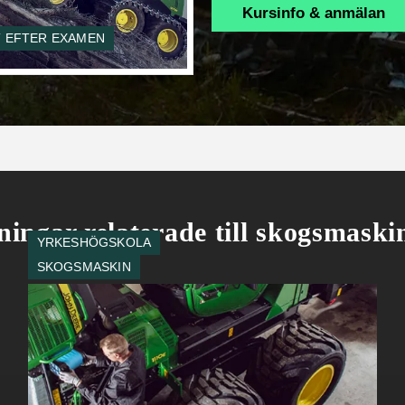
Kursinfo & anmälan
KT EFTER EXAMEN
ningar relaterade till skogsmaski
YRKESHÖGSKOLA
SKOGSMASKIN