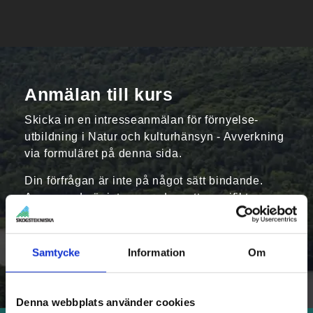
Anmälan till kurs
Skicka in en intresseanmälan för förnyelse­
utbildning i Natur och kulturhänsyn - Avverkning
via formuläret på denna sida.
Din förfrågan är inte på något sätt bindande.
Ange om du är intresserad av ett specifikt
kursdatum, eller om du har andra önskemål.
Vi återkommer till dig med mer information och
Samtycke
Information
Om
deltagarpris, eller offert vid större
gruppbokningar.
Denna webbplats använder cookies