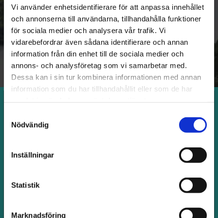
Vi använder enhetsidentifierare för att anpassa innehållet
Säker Skog.
och annonserna till användarna, tillhandahålla funktioner
Observera att omprov inte tillåts på samma dag.
för sociala medier och analysera vår trafik. Vi
Om du har läs- och skrivsvårigheter, vänligen
vidarebefordrar även sådana identifierare och annan
meddela oss så att du kan få teoriprovet muntligt
information från din enhet till de sociala medier och
istället.
annons- och analysföretag som vi samarbetar med.
Dessa kan i sin tur kombinera informationen med annan
information som du har tillhandahållit eller som de har
samlat in när du har använt deras tjänster.
Intresseanmälan för motorsågskörkort E
Samtyckesval
Nödvändig
Inställningar
Statistik
Marknadsföring