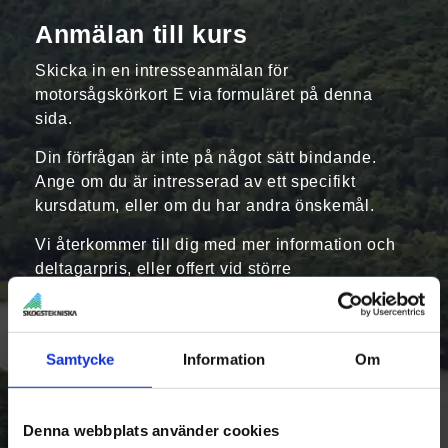
Anmälan till kurs
Skicka in en intresseanmälan för
motorsågskörkort E via formuläret på denna
sida.
Din förfrågan är inte på något sätt bindande.
Ange om du är intresserad av ett specifikt
kursdatum, eller om du har andra önskemål.
Vi återkommer till dig med mer information och
deltagarpris, eller offert vid större
gruppbokningar.
Teoretiskt och praktiskt prov
Samtycke
Information
Om
Efter avslutad utbildning kommer du att
genomföra både ett teoretiskt och praktiskt prov.
Om du klarar tentamen godkänns du och får ett
Denna webbplats använder cookies
motorsågskörkort på den godkända nivån från