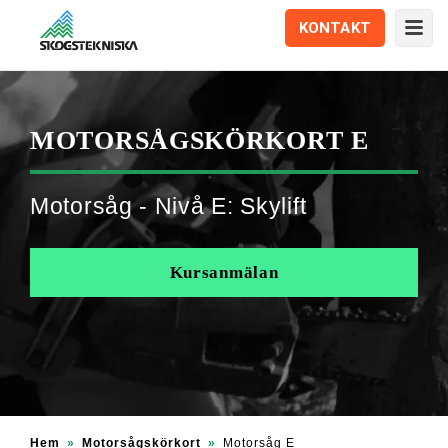
KONTAKT
MOTORSÅGS­KÖRKORT E
Motorsåg - Nivå E: Skylift
Kursanmälan
Hem
»
Motorsågskörkort
»
Motorsåg E