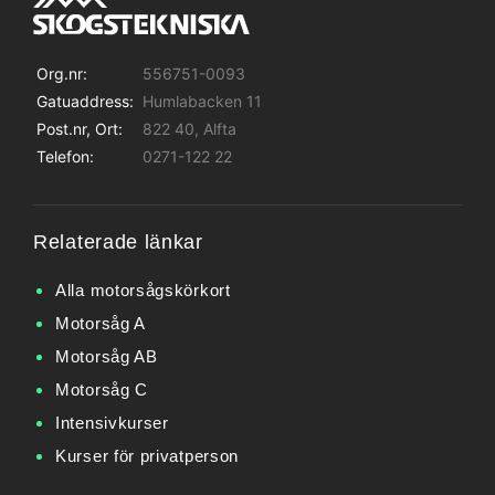
Org.nr:
556751-0093
Gatuaddress:
Humlabacken 11
Post.nr, Ort:
822 40, Alfta
Telefon:
0271-122 22
Relaterade länkar
Alla motorsågskörkort
Motorsåg A
Motorsåg AB
Motorsåg C
Intensivkurser
Kurser för privatperson