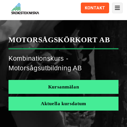
KONTAKT
MOTORSÅGS­KÖRKORT AB
Kombinationskurs -
Motorsågsutbildning AB
Kursanmälan
Aktuella kursdatum