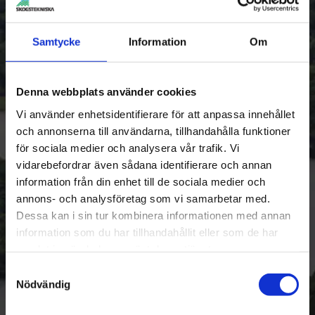
Din förfrågan är inte på något sätt bindande.
Ange om du är intresserad av ett specifikt
Samtycke
Information
Om
kursdatum, eller om du har andra önskemål.
Vi återkommer till dig med mer information och
deltagarpris, eller offert vid större
Denna webbplats använder cookies
gruppbokningar.
Vi använder enhetsidentifierare för att anpassa innehållet
och annonserna till användarna, tillhandahålla funktioner
Teoretiskt och praktiskt prov
för sociala medier och analysera vår trafik. Vi
Efter avslutad utbildning kommer du att
vidarebefordrar även sådana identifierare och annan
genomföra både ett teoretiskt och praktiskt prov
information från din enhet till de sociala medier och
avseende nivå A+B. Om du klarar tentamen
annons- och analysföretag som vi samarbetar med.
godkänns du och får motorsågskörkort A+B från
Dessa kan i sin tur kombinera informationen med annan
Säker Skog.
information som du har tillhandahållit eller som de har
samlat in när du har använt deras tjänster.
Observera att omprov inte tillåts på samma dag.
Samtyckesval
Om du har läs- och skrivsvårigheter, vänligen
Nödvändig
meddela oss så att du kan få teoriprovet muntligt
istället.