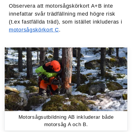
Observera att motorsågskörkort A+B inte
innefattar svår träd­fällning med högre risk
(t.ex fastfällda träd), som istället inkluderas i
motorsågs­körkort C
.
Motorsågsutbildning AB inkluderar både
motorsåg A och B.